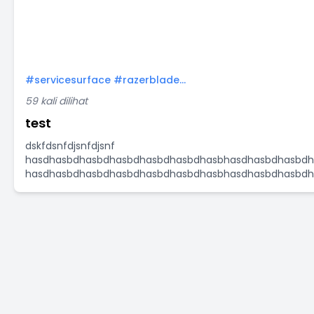
#servicesurface #razerblade...
59 kali dilihat
test
dskfdsnfdjsnfdjsnf
hasdhasbdhasbdhasbdhasbdhasbdhasbhasdhasbdhasbdh
hasdhasbdhasbdhasbdhasbdhasbdhasbhasdhasbdhasbdha